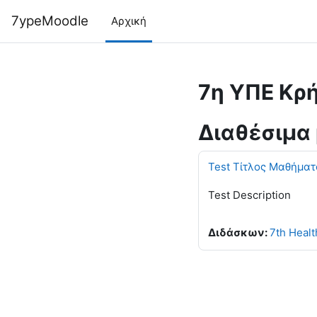
Μετάβαση στο κεντρικό περιεχόμενο
7ypeMoodle
Αρχική
7η ΥΠΕ Κρ
Διαθέσιμα
Test Τίτλος Μαθήματ
Test Description
Διδάσκων:
7th Healt